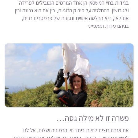
בגידות בחיי הנישואין הן אחד הגורמים המובילים לפרידה
ולגירושין. ההחלטה על פירוק הזוגיות, בין אם היא נכונה ובין
אם לאו, היא החלטה אישית ונגזרת של פרמטרים רבים,
בניהם מהות ומאפייני
פשרה זו לא מילה גסה…
אם אנחנו רוצים לחיות ביחד חיי הרמוניה ושלום, אל לנו
לחשוש מפשרה. להיפך, הגיע הזמן שנלמד את פִּשְׁרָהּ וכיצד