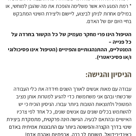
* רמת המגע היא אשר משלימה והופכת את מה שהובן למוחשי, או
במילים אחרות לניתן לביצוע, ליישום וליצירת השינוי המתבקש
בחיי היום יום של האדם.
הטיפול הינו פרי מחקר מעמיק של כל הקשור בחרדה על
כל פנייה –
המנטליים, ההתנהגותיים והפיזיים (הטיפול אינו פסיכולוגי
ו/או פסיכיאטרי).
הניסיון והגישה:
עבודה עם מאות אנשים לאורך השנים חידדה את כלי העבודה
שרכשתי ובהם אני משתמשת כדי להגיע למטרות אותן מציב
המטופל ולתוצאות הטובות ביותר עבורו. הניסיון הוכיח כי יש
להשתמש בכלים שונים עם אנשים שונים, כל אחד לפי צרכיו
האישיים ובהתאם לבעיה.
הגישה הינה פרקטית, מתמקדת ביצירת
שינוי בדרך הקצרה והפשוטה ביותר עם התבוננות אמיתית באדם
כאינדיבידואל, תשומת לב רבה, אכפתיות ואהבת אדם!