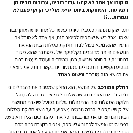
שיקום!
אף אחד לא קם?! עבור רובינו, עבודות הבית הן
המאוסות והשוחקות ביותר שיש. אולי כי הן אף פעם לא
נגמרות…?!
יתכן שהן נתפסות כנסבלות יותר כאשר כל אחד עושה אותן עבור
עצמו, אבל כשיש שותפים לסיפור הזה, אף אחד לא סובל את
הרעיון שהוא נושא בעול לבדו. חלוקת מטלות הבית הוא אחד
הנושאים היותר מדוברים בקליניקה שלי. מסתבר שהוא מקור
לתחושות של חוסר שביעות רצון מהיחסים ועומד פעמים רבות
בבסיס הקשיים והתסכולים שמתעוררים בקשר הזוגי. אני מוצאת
את הנושא הזה
מורכב ופשוט כאחד
.
החלק המורכב
של הנושא, הוא החלק שמסביר את ההבדלים בין
בני הזוג, את השוני בתפישה שלהם לגבי איך צריכה להתנהל
חלוקת המטלות ואת ההתנהלות שלהם בפועל שיוצרת תחושות
של קושי ותסכול. הרבה גורמים משפיעים על נושא חלוקת מטלות
הבית והם יוצרים את מורכבותו. כל אחד מהגורמים האלו הוא נושא
בפני עצמו ואפשר לכתוב עליו ספר, אזכיר בקצרה כמה מהם:
הבדלים בין גברים לנשים, הרקע שממנו הגיע כל אחד מבני הזוג