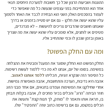
ההוגנות ושביעות הרצון שכל כך חשובות למערכת היחסים: תנאי
אחד הוא ההתחייבות בפני עצמינו שנעשה כל מה שאפשר כדי
לעמוד בהסכמים האלו; השני הוא הבחירה לכבד את האחר ולסמוך
עליו שהוא יעשה את חלקו – גם אם יש סטייה בזמנים או בדרך
שאנחנו חושבים שהדברים צריכים להיעשות – לא מנדנדים,
מטיפים או לוחצים, אלא סומכים עליו שהוא יעשה את מה שצריך
באופן ובזמן שנכון לו וכפי שהתחייב אליו.
ומה עם החלק הפשוט?
החלק הפשוט הוא החלק שסוגר את המעגל ומבטיח את ההצלחה
במשימה. בסופו של יום, אנחנו לא פה כדי ללמוד לעשות רשימות.
כל הסיפור הזה שנקרא זוגיות, תכליתו
ללמד אותנו לאהוב
.
אהבה היא נדיבות, הערכה והתחשבות, אהבה מאפשרת גמישות.
אחרי שחילקנו את המשימות ועמדנו בתנאים, אם אחד מבני הזוג
חוזר הביתה "הרוג" והכלים בכיור מחכים לו, אהבה בקלות תבחין
בו, תראה אותו ותאמר לו "מותק, לך תנוח קצת" ותעשה את
הכלים במקומו, גם אם ברשימה כתוב שזה "התפקיד" שלו.