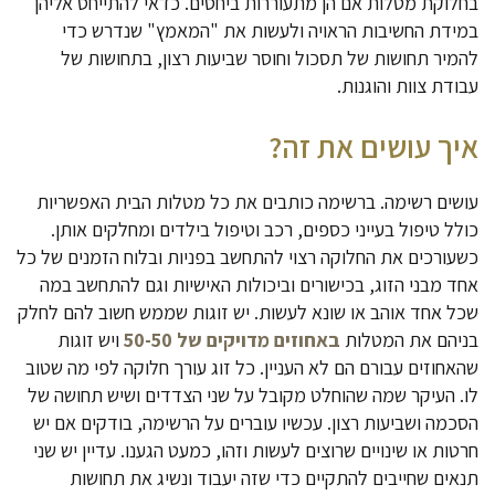
בחלוקת מטלות אם הן מתעוררות ביחסים. כדאי להתייחס אליהן
במידת החשיבות הראויה ולעשות את "המאמץ" שנדרש כדי
להמיר תחושות של תסכול וחוסר שביעות רצון, בתחושות של
עבודת צוות והוגנות.
איך עושים את זה?
עושים רשימה. ברשימה כותבים את כל מטלות הבית האפשריות
כולל טיפול בעייני כספים, רכב וטיפול בילדים ומחלקים אותן.
כשעורכים את החלוקה רצוי להתחשב בפניות ובלוח הזמנים של כל
אחד מבני הזוג, בכישורים וביכולות האישיות וגם להתחשב במה
שכל אחד אוהב או שונא לעשות. יש זוגות שממש חשוב להם לחלק
בניהם את המטלות
באחוזים מדויקים של 50-50
ויש זוגות
שהאחוזים עבורם הם לא העניין. כל זוג עורך חלוקה לפי מה שטוב
לו. העיקר שמה שהוחלט מקובל על שני הצדדים ושיש תחושה של
הסכמה ושביעות רצון. עכשיו עוברים על הרשימה, בודקים אם יש
חרטות או שינויים שרוצים לעשות וזהו, כמעט הגענו. עדיין יש שני
תנאים שחייבים להתקיים כדי שזה יעבוד ונשיג את תחושות