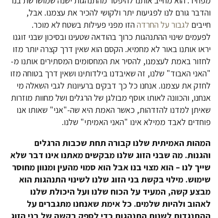
מפחיד. הוא מחייב אותנו להיפטר מהתנהגות ישנה שמושרשת בנו
והדבר גורם לנו לפגיעות יתר ולקושי להכיר את עצמנו. אבל,
חייבים
לגבור על החרדה
הזו מפני פעילות בשטח לא מוכר.
לפעמים שינוי ההתנהגות כרוך בהודאה שטעינו ובסיכון שבני זוגנו
יראו אותנו באור לא מחמיא. הקסם הוא שאין דרך קצרה יותר מזו
לחזור באמת לעצמנו, להסיר את המחסומים המסתירים אותנו מ-
"האני האבוד" שלנו, זה שאיבדנו בילדותינו ושאין דרך בטוחה מזו
לחזק את עצמנו. אנחנו כל כך דבקים ברעיונות לגבי השאלה מי
אנחנו, והכוונה לאותו אוסף מבולגן של הרגלים ושל מחוות מוזרות
שאיתן למדנו להזדהות, כאשר האמת היא שה-"אני" שאותו אנו
פוחדים לאבד ממילא אינו "האני האמיתי" שלנו.
המהות האמיתית שלנו קבורה תחת שכבות הרגלים
והגנות. מה שבני הזוג שלנו מבקשים מאתנו אינו דבר שלא
שייך לנו – הוא מצוי בנו אבל הוא סמוי מהעין ומנוון מחוסר
שימוש. מילוי בקשת בני הזוג שלנו לשינוי התנהגות הוא
מבצע קשה, המעיד על הכוח שלנו ועל היכולת שלנו
לאהוב ולהיות שלמים. כל אימת שאנחנו מתגברים על
ההתנגדות לשנות התנהגות כדי לספק בקשה של בני הזוג