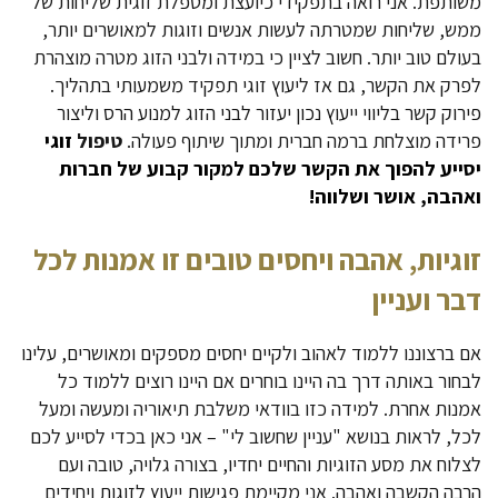
משותפת. אני רואה בתפקידי כיועצת ומטפלת זוגית שליחות של
ממש, שליחות שמטרתה לעשות אנשים וזוגות למאושרים יותר,
בעולם טוב יותר. חשוב לציין כי במידה ולבני הזוג מטרה מוצהרת
לפרק את הקשר, גם אז ליעוץ זוגי תפקיד משמעותי בתהליך.
פירוק קשר בליווי ייעוץ נכון יעזור לבני הזוג למנוע הרס וליצור
פרידה מוצלחת ברמה חברית ומתוך שיתוף פעולה.
טיפול
זוגי
יסייע להפוך את הקשר שלכם למקור קבוע של חברות
ואהבה, אושר ושלווה!
זוגיות, אהבה ויחסים טובים זו אמנות לכל
דבר ועניין
אם ברצוננו ללמוד לאהוב ולקיים יחסים מספקים ומאושרים, עלינו
לבחור באותה דרך בה היינו בוחרים אם היינו רוצים ללמוד כל
אמנות אחרת. למידה כזו בוודאי משלבת תיאוריה ומעשה ומעל
לכל, לראות בנושא "עניין שחשוב לי" – אני כאן בכדי לסייע לכם
לצלוח את מסע הזוגיות והחיים יחדיו, בצורה גלויה, טובה ועם
הרבה הקשבה ואהבה. אני מקיימת פגישות ייעוץ לזוגות ויחידים