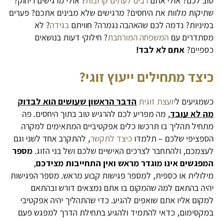
טוב לכם? אולי אתם
רבים לעתים קרובות
? אולי מרגישים ריחוק?
שתיקות מלוות את היחסים? מרגישים שלא מבינים אתכם? פערים
במיניות? נדמה לכם שהאהבה נגמרה? חוויתם
בגידה
? לא
מסתדרים עם
המשפחה המורחבת
? חילוקי דעות בנושאים
כספיים?
אתם לא לבד!
כיצד מתחילים ייעוץ זוגי?
כשמגיעים ל
יועצת זוגית
הדבר הראשון שעושים הוא לבדוק
מה לא עובד
, מה מפריע לכם להרגיש טוב בתוך היחסים. פה
מתחיל תהליך בו תרכשו כלים אפקטיביים המתאימים למקרה
הספציפי שלכם – תלמדו
כיצד לתקשר
, להתקרב אחד לשני וגם
לעצמכם, ולהתחבר לצרכים האישיים שלכם ושל בני הזוג.
מספר
המפגשים אינו מוגדר מראש ואין התחייבות מצידכם
,
מילולית או כספית, למספר פגישות קבוע מראש. מספר הפגישות
יהיה בהתאם למה שהמקום בו אתם נמצאים דורש ובהתאם
למקום אליו אתם שואפים להגיע. כדי שהתהליך יהיה אפקטיבי
במקסימום, כדאי להתמיד ולהגיע בתחילת הדרך למפגש פעם