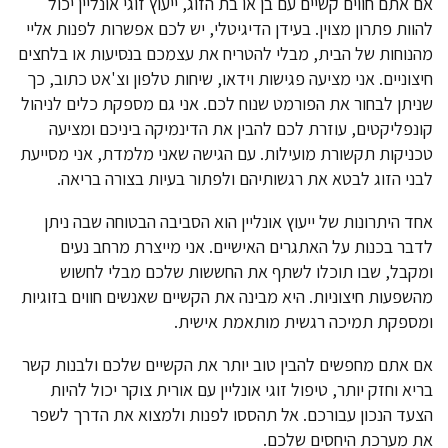
אם אתם חווים קשיים עם בן או בת הזוג, ייעוץ זוגי אונליין יכול
להוות פתרון מצוין. בעידן הדיגיטלי, יש לכם אפשרות לפנות אליי
מהנוחות של הבית, מבלי להטריח את עצמכם בנסיעות או בלחצים
חיצוניים. אני מציעה פגישות וידאו, שיחות טלפון וצ'אט כתוב, כך
שניתן לבחור את הפורמט שנוח לכם. אני גם מספקת כלים לניהול
קונפליקטים, עוזרת לכם להבין את הדינמיקה ביניכם ומציעה
טכניקות תקשורת מועילות. עם הגישה שאני מלמדת, אני מסייעת
לבני הזוג לבטא את רגשותיהם ולפתור בעיות בצורה בריאה.
אחד היתרונות של ייעוץ אונליין הוא הסביבה הבטוחה שבה ניתן
לדבר בכנות על האתגרים האישיים. אני מייצרת מרחב נעים
ומקבל, שבו תוכלו לשתף את החששות שלכם מבלי לחשוש
מהשפעות חיצוניות. היא מבינה את הקשיים שאנשים חווים בזוגיות
ומספקת תמיכה רגשית מותאמת אישית.
אם אתם מחפשים להבין טוב יותר את הקשיים שלכם ולבנות קשר
בריא וחזק יותר, טיפול זוגי אונליין עם אורית צוקר יכול להיות
הצעד הנכון עבורכם. אל תהססו לפנות ולמצוא את הדרך לשפר
את מערכת היחסים שלכם.