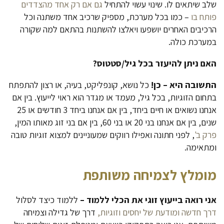
שלב שיתאים לו. שינוי עשוי להתחיל
גם אם רק אחד מהצדדים
פותח בו
– כמו בכל מערכת, מספיק שרכיב אחד משתנה וכל
הרכיבים האחרים יושפעו ויאלצו להשתנות בהתאם למה שקורה
במערכת כולה.
האם ניתן להיעזר בכל גיל/סטטוס?
התשובה היא – כן!
כל נושא, קונפליקט, בעיה, או רצון להתפתח
בתחום הזוגיות, בכל גיל, מעמד או מגדר הוא ראוי לייעוץ. בין אם
אנחנו נשואים או חיים ביחד, בין אם אנחנו ביחד 3 חודשים או 25
שנים, בין אם אנחנו בני 20 או בני 60, בין אם בני זוג מאותו המין,
פרק ב'
, לפני חתונה ואפילו רווקים שמעוניינים למצוא זוגיות טובה
ומתאימה.
מומלץ לצמיחה משותפת
אני רואה בייעוץ זוגי את הכלי ללמוד –
ללמוד כיצד לסלול
דרך חדשה ומודעת של יחסים וזוגיות,
דרך של גדילה וצמיחה