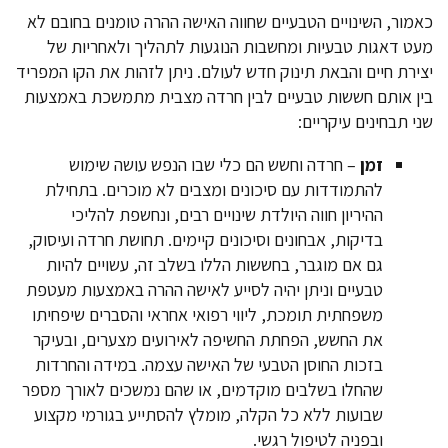
כאמור, השינויים הטבעיים שחווה האישה ההרה טומנים בחובם לא
מעט דאגות טבעיות ומחשבות הנוגעות לתהליך ולאחריות של
יצירת חיים והבאת תינוק חדש לעולם. ניתן לזהות את הקו המפריד
בין אותם חששות טבעיים לבין חרדה מצבית מתמשכת באמצעות
שני תבחינים עיקריים:
זמן
– חרדה וחשש הם כלי שבו הנפש עושה שימוש
להתמודדות עם סיכונים ומצבים לא מוכרים. בתחילת
ההיריון חווה היולדת שינויים רבים, ונחשפת להליכי
בדיקות, אבחונים וסיכונים קיימים. תחושת חרדה ועיסוק,
גם אם מוגבר, בחששות הללו בשלב זה, עשויים להיות
טבעיים וניתן יהיה לסייע לאישה ההרה באמצעות מעטפת
משפחתית תומכת, ליווי רפואי אחראי והסברים שיפחיתו
את החשש, הפחתת החשיפה לאירועים מצערים, ובעיקר
בזכות החוסן הטבעי של האישה עצמה. במידה והחרדות
שהחלו בשלבים מוקדמים, או שהם נמשכים לאורך מספר
שבועות ללא כל הקלה, מומלץ להסתייע בגורמי מקצוע
ובפניה לטיפול רגשי.