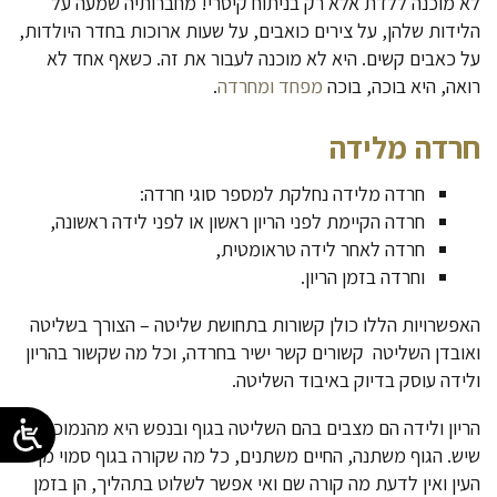
לא מוכנה ללדת אלא רק בניתוח קיסרי! מחברותיה שמעה על
הלידות שלהן, על צירים כואבים, על שעות ארוכות בחדר היולדות,
על כאבים קשים. היא לא מוכנה לעבור את זה. כשאף אחד לא
רואה, היא בוכה, בוכה
מפחד ומחרדה
.
חרדה מלידה
חרדה מלידה נחלקת למספר סוגי חרדה:
חרדה הקיימת לפני הריון ראשון או לפני לידה ראשונה,
חרדה לאחר לידה טראומטית,
וחרדה בזמן הריון.
האפשרויות הללו כולן קשורות בתחושת שליטה – הצורך בשליטה
ואובדן השליטה קשורים קשר ישיר בחרדה, וכל מה שקשור בהריון
ולידה עוסק בדיוק באיבוד השליטה.
הריון ולידה הם מצבים בהם השליטה בגוף ובנפש היא מהנמוכות
שיש. הגוף משתנה, החיים משתנים, כל מה שקורה בגוף סמוי מן
העין ואין לדעת מה קורה שם ואי אפשר לשלוט בתהליך, הן בזמן