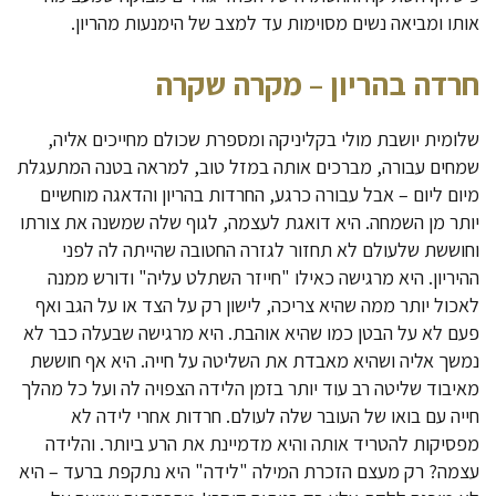
אותו ומביאה נשים מסוימות עד למצב של הימנעות מהריון.
חרדה בהריון – מקרה שקרה
שלומית יושבת מולי בקליניקה ומספרת שכולם מחייכים אליה,
שמחים עבורה, מברכים אותה במזל טוב, למראה בטנה המתעגלת
מיום ליום – אבל עבורה כרגע, החרדות בהריון והדאגה מוחשיים
יותר מן השמחה. היא דואגת לעצמה, לגוף שלה שמשנה את צורתו
וחוששת שלעולם לא תחזור לגזרה החטובה שהייתה לה לפני
ההיריון. היא מרגישה כאילו "חייזר השתלט עליה" ודורש ממנה
לאכול יותר ממה שהיא צריכה, לישון רק על הצד או על הגב ואף
פעם לא על הבטן כמו שהיא אוהבת. היא מרגישה שבעלה כבר לא
נמשך אליה ושהיא מאבדת את השליטה על חייה. היא אף חוששת
מאיבוד שליטה רב עוד יותר בזמן הלידה הצפויה לה ועל כל מהלך
חייה עם בואו של העובר שלה לעולם. חרדות אחרי לידה לא
מפסיקות להטריד אותה והיא מדמיינת את הרע ביותר. והלידה
עצמה? רק מעצם הזכרת המילה "לידה" היא נתקפת ברעד – היא