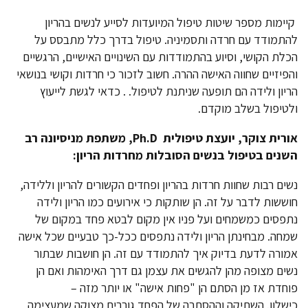
קיימות מספר שיטות טיפול המיועדות לסייע לנשים בהריון
להתמודד עם חרדה ותסמיניה. טיפול בדרך כלל מתבסס על
הכלת הקושי, וסיוע בהתמודדות עם השינויים האישיים, הרגשיים
והפיזיים שחווה האישה ההרה. חשוב לזכור כי חרדות וקושי בנושאי
הריון ולידה הם תופעה שניתנת לטיפול. . כדאי לגשת לייעוץ
ולטיפול בשלב מוקדם.
אורית צוקר, יועצת טיפולית
Ph.D
, משתפת מניסיונה רב
השנים בטיפול בנשים הסובלות מחרדות הריון:
נשים רבות שחוות חרדות בהריון ופחדים הקשורים להריון וללידה,
חוששות לדבר על זה. הן שותקות כי אירועים כמו הריון ולידה
נתפסים כמשמחים ועל פניו אין מקום לבטא פחד במקום של
שמחה. מבחינתן הריון ולידה נתפסים ככל-כך טבעיים שכל אישה
אמורה לדעת בדיוק איך להתמודד עם זה. הן חושבות שבתור
נשים מצופה מהן להגשים את עצמן גם דרך האימהות ואם הן
פוחדת אז מן הסתם הן "פחות אישה" או יותר מזה –
כישלון. השתיקה וההסתרה של הפחד גוררים מצוקה שמעצימה