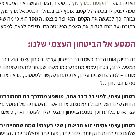
האריה בספר
"הקוסם מארץ עוץ"
. בסיפור, האריה עושה את המסע אל
מעוץ יעניק לו במטה של קסם, אומץ לב. במהלך המסע אל ארץ עוץ, 
גבורה וכך למעשה את הקסם, הוא יוצר בעצמו.
המסר
הוא כי מה שא
בתוכנו ועל מנת לגלות את האמת הפשוטה הזו, חייבים לצאת למסע.
המסע אל הביטחון העצמי שלנו:
זה בדיוק אותו הדבר כשמדובר בביטחון עצמי. ביטחון עצמי הוא דבר 
המסע. לרוב, בטחון עצמי מתפרש כמו משהו שקשור לרושם שאנחנו י
אותנו – למה שחושבים עלינו, או כמשהו שקשור לסטטוס, מראה או 
נעלם הביטחון…?
בטחון עצמי, לפני כל דבר אחר, מושפע מהדרך בה התמודדנו 
החוויה שלנו הוא מוגבל ומצומצם. אדם אשר בהיסטוריה של המסע של
עצר אותו מלהעז וכך נפגע הביטחון העצמי שלו. לעומת זאת, כשאנחנ
בטחון עצמי אמיתי הוא הביטחון שלי בעצמי!
שמה שהחיים יביא
שלהם כדי להיות חזק יותר, מהר יותר, מעז יותר ומאלתר יותר. הב