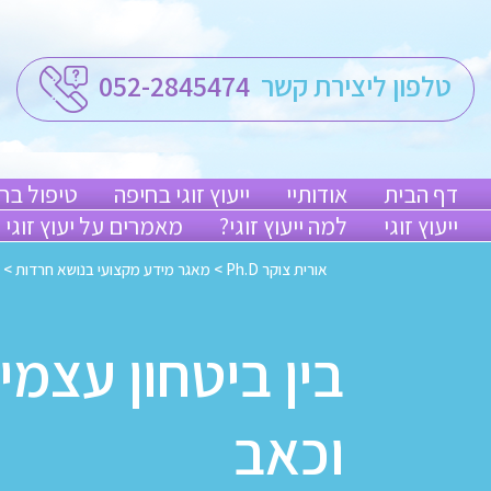
טלפון ליצירת קשר
052-2845474
דף הבית
אודותיי
ייעוץ זוגי בחיפה
טיפול בח
ייעוץ זוגי
למה ייעוץ זוגי?
מאמרים על יעוץ זוגי
אורית צוקר Ph.D
>
מאגר מידע מקצועי בנושא חרדות
>
בין ביטחון עצמי
וכאב