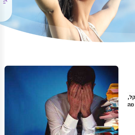
קל,
מה