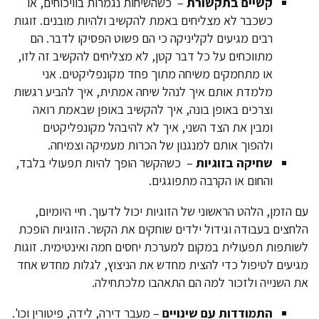
קשיים בתקשורת
– כשהשיחות נגמרות בוויכוחים, או
כשכבר לא מצליחים באמת להקשיב ולהיות מובנים. זוגות
רבים מגיעים לקליניקה כי הם פשוט הפסיקו לדבר. הם
מתווכחים על כל דבר קטן, לא מצליחים להקשיב זה לזו,
או מתחמקים משיחה מתוך פחד מקונפליקטים. אני
מלמדת אותם איך לנהל שיחה אמתית, איך להביע רגשות
וצרכים באופן בונה, איך להקשיב באופן שבאמת רואה
ומבין את הצד השני, איך לא להיבהל מקונפליקטים
ולהפוך אותם למנגנון של הכרות מעמיקה וצמיחה.
שחיקה בזוגיות
– כשהקשר הופך להיות תפעולי בלבד,
והחום או הקרבה מתפוגגים.
עם הזמן, הלהט הראשוני של הזוגיות יכול לדעוך. חיי היומיום,
הלחצים בעבודה וגידול ילדים שוחקים את הקשר. הזוגיות הופכת
לשותפות תפעולית במקום למערכת יחסים חמה ואינטימית. זוגות
מגיעים לטיפול כדי להצית מחדש את הניצוץ, לגלות מחדש אחד
את השנייה ולזכור למה הם התאהבו מלכתחילה.
התמודדות עם שינויים
– מעבר דירה, לידה, פיטורין וכו'.