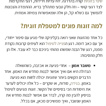
שינוי בזוגיות
קורה בהדרגה. יהיו עליות וירידות, רגעי התקדמות
לצד רגעי קושי – וזה חלק טבעי מתהליך בריא. ההתמדה והנכונות
להמשיך גם כשלא קל, הן אלה שמאפשרות צמיחה אמתית.
למה זוגות פונים למטפלת זוגית
?
כל אחד מהזוגות שאני רואה בקליניקה שלי מגיע עם סיפור ייחודי,
אך עם כאב דומה. רגע ה
פנייה לטיפול
הוא לעיתים קרובות נקודת
מפנה, רגע של הבנה שמשהו מהותי ביניכם כבר לא עובד. אלו הן
חלק מהסיבות:
משבר אמון
– אחרי פגיעה או אכזבה, כשהשאלה
הגדולה היא אם ואיך אפשר לבנות מחדש את האמון. אחד
הדברים הקשים ביותר שזוגיות יכולה לחוות הוא פגיעה
באמון.
בגידה
, סודות, או שקרים – כל אלה יכולים לערער
את היסודות הכי בסיסיים של הקשר. זוגות מגיעים לטיפול
בניסיון להבין מה קרה, לברר אם אפשר לבנות מחדש את
האמון שנשבר, ואיך ממשיכים מכאן, אם בכלל.