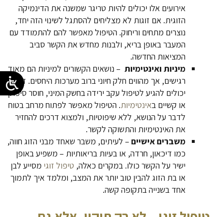
אירועים אלו יכולים להיות טריגר שמשנה את הדינמיקה
הזוגית. אם זוגות לא מצליחים להסתגל לשינוי הזה יחד,
נוצרים מתחים וריחוק. הטיפול מאפשר להם להתמודד עם
המעבר באופן בריא, ולבנות מחדש את הקשר סביב
המציאות החדשה.
מיניות ואינטימיות
– נושאים הקשורים למיניות הם מאוד
רגישים, אך מהווים חלק חיוני ברוב מערכות היחסים. זוגות
יכולים להגיע לטיפול עקב ירידה בחשק המיני, חוסר סיפוק
או קשיים ב
אינטימיות
. הטיפול מאפשר לפתוח מרחב בטוח
לדבר על הנושא, ללא שיפוטיות, ולמצוא דרכים להחזיר
את האינטימיות והתשוקה לקשר.
משברים אישיים
– לעיתים, משבר שאחד מבני הזוג חווה,
כמו דיכאון, חרדה, או בעיות בריאותיות – משפיע באופן
ישיר על הקשר כולו. במקרים כאלה,
טיפול זוגי
מסייע לבן
או בת הזוג להבין טוב יותר את המצב, ומלמד איך לתמוך
אחד בשנייה בתקופה קשה.
טיפול זוגי – לא רק תיקון, אלא גם